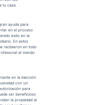
 tu casa.
 gran ayuda para
ortar en el proceso
enido éxito en la
liario. En estos
ue recibieron en todo
profesional al mando
inante en la elección
lusividad con un
 autorización para
uede ser beneficioso
endan la propiedad al