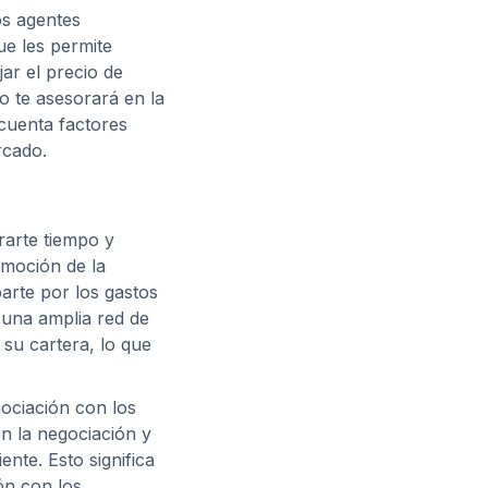
os agentes
ue les permite
ar el precio de
io te asesorará en la
 cuenta factores
rcado.
rarte tiempo y
omoción de la
arte por los gastos
 una amplia red de
su cartera, lo que
gociación con los
n la negociación y
nte. Esto significa
ón con los