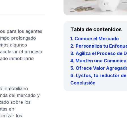
Tabla de contenidos
cos para los agentes
tiempo prolongado
1. Conoce el Mercado
remos algunos
2. Personaliza tu Enfoqu
acelerar el proceso
3. Agiliza el Proceso de
ado inmobiliario
4. Mantén una Comunicac
5. Ofrece Valor Agregad
6. Lystos, tu reductor de
Conclusión
 inmobiliario
anda del mercado y
zado sobre los
ntas en
imizar los