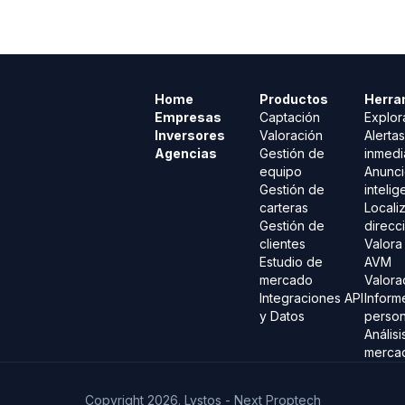
Home
Productos
Herra
Empresas
Captación
Explor
Inversores
Valoración
Alertas
Agencias
Gestión de
inmedi
equipo
Anunc
Gestión de
intelig
carteras
Locali
Gestión de
direcc
clientes
Valora
Estudio de
AVM
mercado
Valor
Integraciones API
Inform
y Datos
person
Análisi
merca
Copyright 2026. Lystos - Next Proptech