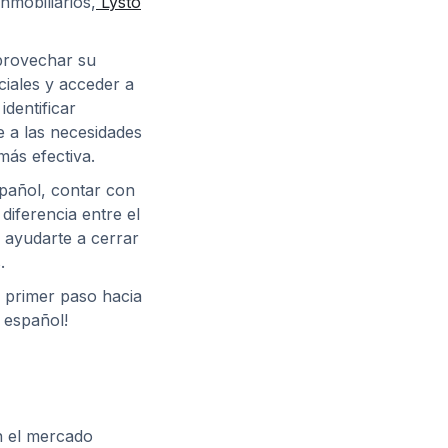
nmobiliarios,
Lysto
aprovechar su
ciales y acceder a
identificar
 a las necesidades
más efectiva.
spañol, contar con
diferencia entre el
 ayudarte a cerrar
.
 primer paso hacia
 español!
n el mercado