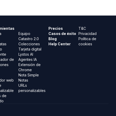
mientas
.
Precios
T&C
a
Equipo
Casos de éxito
Privacidad
Catastro 2.0
Blog
Política de
atas
Colecciones
Help Center
cookies
io
Tarjeta digital
ente
Lystos AI
zador de
Agentes IA
iones
Extensión de
Chrome
Nota Simple
ador web
Notas
e
URLs
alizable
personalizables
s de
do