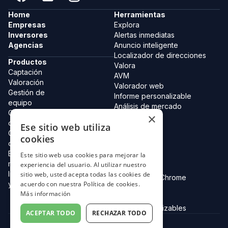
Home
Herramientas
Empresas
Explora
Inversores
Alertas inmediatas
Agencias
Anuncio inteligente
Localizador de direcciones
Productos
Valora
Captación
AVM
Valoración
Valorador web
Gestión de
Informe personalizable
equipo
Análisis de mercado
Gestión de
×
Equipo
carteras
Ese sitio web utiliza
Catastro 2.0
Gestión de
Colecciones
cookies
clientes
Tarjeta digital
Estudio de
Este sitio web usa cookies para mejorar la
Lystos AI
mercado
experiencia del usuario. Al utilizar nuestro
Agentes IA
Integraciones API
sitio web, usted acepta todas las cookies de
Extensión de Chrome
acuerdo con nuestra Política de cookies.
y Datos
Nota Simple
Más información
Notas
URLs personalizables
ACEPTAR TODO
RECHAZAR TODO