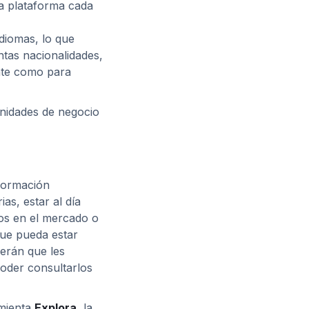
ta plataforma cada
diomas, lo que
ntas nacionalidades,
ente como para
nidades de negocio
formación
ias, estar al día
ios en el mercado o
que pueda estar
cerán que les
oder consultarlos
amienta
Explora
, la