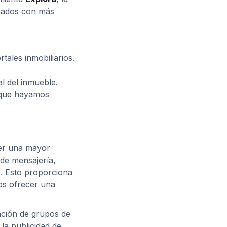
cuados con más
tales inmobiliarios.
al del inmueble.
s que hayamos
ner una mayor
 de mensajería,
e. Esto proporciona
ios ofrecer una
unción de grupos de
la publicidad de