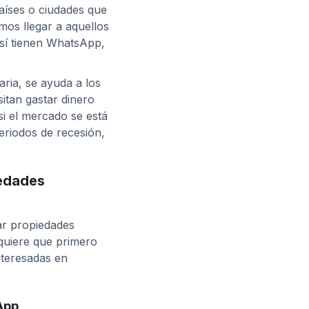
aíses o ciudades que
os llegar a aquellos
sí tienen WhatsApp,
ria, se ayuda a los
itan gastar dinero
si el mercado se está
riodos de recesión,
iedades
ar propiedades
equiere que primero
teresadas en
App